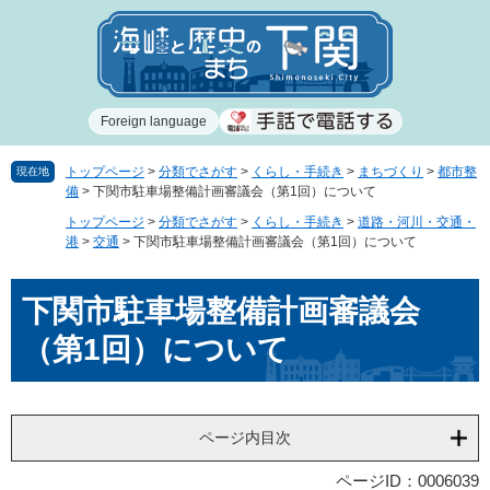
ペ
メ
ー
ニ
ジ
ュ
の
ー
先
を
Foreign language
頭
飛
で
ば
す
し
トップページ
>
分類でさがす
>
くらし・手続き
>
まちづくり
>
都市整
現在地
備
>
下関市駐車場整備計画審議会（第1回）について
。
て
本
トップページ
>
分類でさがす
>
くらし・手続き
>
道路・河川・交通・
文
港
>
交通
>
下関市駐車場整備計画審議会（第1回）について
へ
本
下関市駐車場整備計画審議会
文
（第1回）について
ページ内目次
ページID：0006039