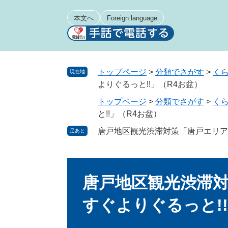
ペ
メ
ー
ニ
本文へ
Foreign language
ジ
ュ
の
ー
先
を
頭
飛
トップページ
>
分類でさがす
>
く
現在地
で
ば
よりぐるっと!!」（R4お盆）
す
し
トップページ
>
分類でさがす
>
く
。
て
と!!」（R4お盆）
本
文
唐戸地区観光渋滞対策「唐戸エリアへ
足あと
へ
本
文
唐戸地区観光渋滞対
すぐよりぐるっと!