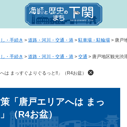
らし・手続き
>
道路・河川・交通・港
>
駐車場・駐輪場
>
唐戸
らし・手続き
>
道路・河川・交通・港
>
交通
>
唐戸地区観光渋
は まっすぐよりぐるっと!!」（R4お盆）
策「唐戸エリアへは まっ
!」（R4お盆）