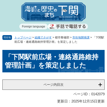
ペ
メ
ー
ニ
ジ
ュ
の
ー
先
を
Foreign language
頭
飛
で
ば
す
し
トップページ
>
組織でさがす
>
都市整備部
>
市街地開発課
>
「下関駅
現在地
前広場・連絡通路維持管理計画」を策定しました
。
て
本
本
文
「下関駅前広場・連絡通路維持
文
へ
管理計画」を策定しました
ページ内目次
ページID：0142079
更新日：2025年12月15日更新