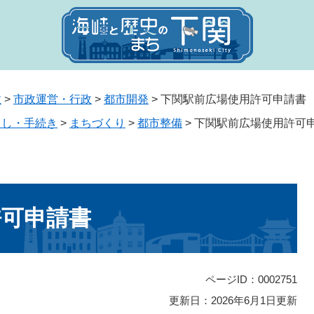
政
>
市政運営・行政
>
都市開発
>
下関駅前広場使用許可申請書
らし・手続き
>
まちづくり
>
都市整備
>
下関駅前広場使用許可
許可申請書
ページID：0002751
更新日：2026年6月1日更新