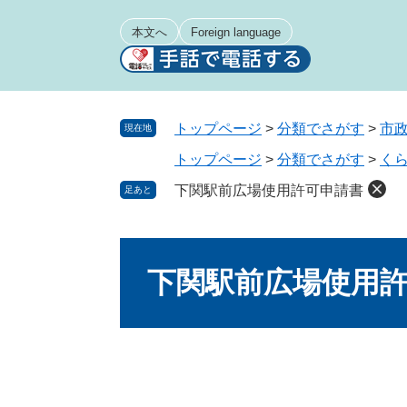
ペ
メ
ー
ニ
本文へ
Foreign language
ジ
ュ
の
ー
先
を
頭
飛
トップページ
>
分類でさがす
>
市
現在地
で
ば
トップページ
>
分類でさがす
>
く
す
し
。
て
下関駅前広場使用許可申請書
足あと
本
文
本
へ
文
下関駅前広場使用