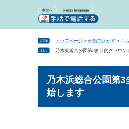
ペ
メ
ー
ニ
本文へ
Foreign language
ジ
ュ
の
ー
先
を
頭
飛
トップページ
>
分類でさがす
>
く
現在地
で
ば
乃木浜総合公園第3多目的グラウン
足あと
す
し
。
て
本
本
文
文
乃木浜総合公園第3
へ
始します