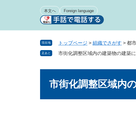
ペ
メ
ー
ニ
本文へ
Foreign language
ジ
ュ
の
ー
先
を
頭
飛
トップページ
>
組織でさがす
>
都
現在地
で
ば
市街化調整区域内の建築物の建築に
足あと
す
し
。
て
本
本
文
文
市街化調整区域内
へ