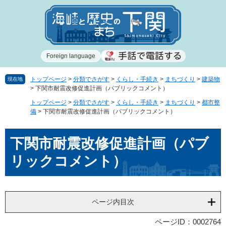
ペ
メ
ー
ニ
ジ
ュ
の
ー
先
を
Foreign language
頭
飛
で
ば
す
し
トップページ
>
分類でさがす
>
くらし・手続き
>
まちづくり
>
建築物
現在地
>
下関市耐震改修促進計画（パブリックコメント）
。
て
本
トップページ
>
分類でさがす
>
くらし・手続き
>
まちづくり
>
都市整
文
備
>
下関市耐震改修促進計画（パブリックコメント）
へ
本
下関市耐震改修促進計画（パブ
文
リックコメント）
ページ内目次
ページID：0002764