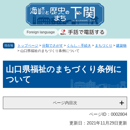
ペ
メ
ー
ニ
ジ
ュ
の
ー
先
を
Foreign language
頭
飛
で
ば
す
し
トップページ
>
分類でさがす
>
くらし・手続き
>
まちづくり
>
建築物
現在地
>
山口県福祉のまちづくり条例について
。
て
本
本
文
山口県福祉のまちづくり条例に
文
へ
ついて
ページ内目次
ページID：0002804
更新日：2021年11月29日更新