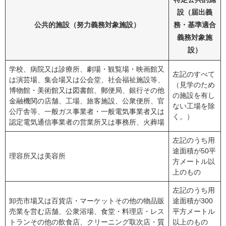
設（届出義
公共的施設（努力義務対象施設）
務・基準適合
義務対象施
設）
学校、病院又は診療所、劇場・観覧場・映画館又
左記のすべて
は演芸場、集会場又は公会堂、社会福祉施設等、
（見学のため
博物館・美術館又は図書館、郵便局、銀行その他
の施設を有し
金融機関の店舗、工場、旅客施設、公衆便所、官
ない工場を除
公庁舎等、一般ガス事業者・一般電気事業者又は
く。）
認定電気通信事業者の営業所又は事務所、火葬場
左記のうち用
途面積が50平
理容所又は美容所
方メートル以
上のもの
左記のうち用
卸売市場又は百貨店・マーケットその他の物品販
途面積が300
売業を営む店舗、公衆浴場、食堂・料理店・レス
平方メートル
トランその他の飲食店、クリーニング取次店・質
以上のもの