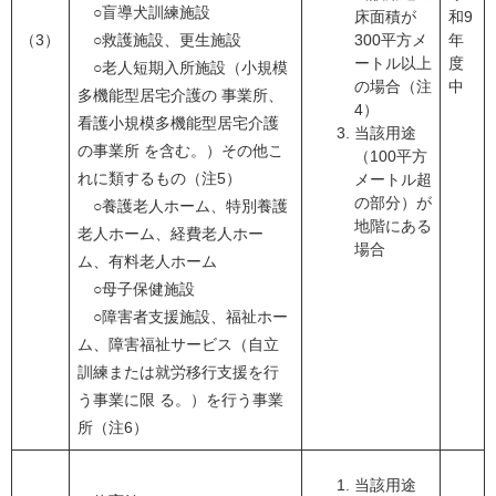
○盲導犬訓練施設
床面積が
和9
（3）
○救護施設、更生施設
300平方メ
年
ートル以上
度
○老人短期入所施設（小規模
の場合（注
中
多機能型居宅介護の 事業所、
4）
看護小規模多機能型居宅介護
当該用途
の事業所 を含む。）その他こ
（100平方
れに類するもの（注5）
メートル超
の部分）が
○養護老人ホーム、特別養護
地階にある
老人ホーム、経費老人ホー
場合
ム、有料老人ホーム
○母子保健施設
○障害者支援施設、福祉ホー
ム、障害福祉サービス（自立
訓練または就労移行支援を行
う事業に限 る。）を行う事業
所（注6）
当該用途