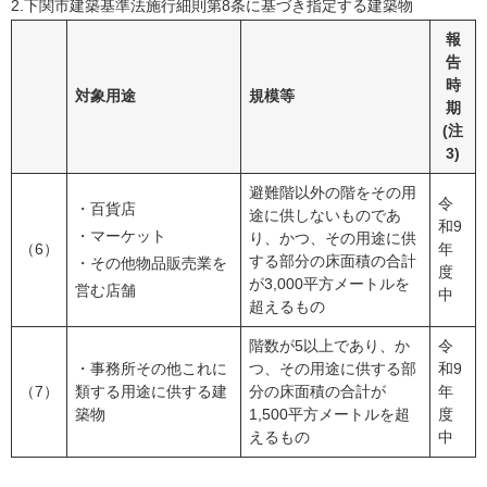
2.下関市建築基準法施行細則第8条に基づき指定する建築物
報
告
時
対象用途
規模等
期
(注
3)
避難階以外の階をその用
令
・百貨店
途に供しないものであ
和9
・マーケット
り、かつ、その用途に供
（6）
年
する部分の床面積の合計
・その他物品販売業を
度
が3,000平方メートルを
営む店舗
中
超えるもの
階数が5以上であり、か
令
・事務所その他これに
つ、その用途に供する部
和9
（7）
類する用途に供する建
分の床面積の合計が
年
築物
1,500平方メートルを超
度
えるもの
中