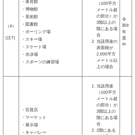
・体育館
（100平方
・博物館
メートル超
の部分）が
・美術館
令
3階以上の
・図書館
和9
（4）
階にある場
・ボーリング場
年
合
(注7)
度
・スキー場
当該用途の
中
・スケート場
床面積が
2,000平方
・水泳場
メートル以
・スポーツの練習場
上の場合
当該用途
（100平方
メートル超
の部分）が
・百貨店
3階以上の
・マーケット
階にある場
合
・展示場
2階にある
・キャバレー