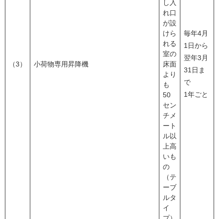
し入
れ口
が設
けら
毎年4月
れる
1日から
室の
翌年3月
（3）
小荷物専用昇降機
床面
31日ま
より
で
も
1年ごと
50
セン
チメ
ート
ル以
上高
いも
の
（テ
ーブ
ルタ
イ
プ）