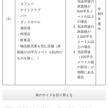
当該用途の
・カフェー
床面積が
令
・ナイトクラブ
500平方メ
和9
・バー
ートル以上
（5）
年
の場合
・ダンスホール
度
当該用途の
・遊技場
中
床面積が
・料理店
3,000平方
・飲食店
メートル以
・物品販売業を営む店舗（床
上の場合
当該用途
面積が10平方メート ル以内の
（100平方
ものを除く。）
メートル超
の部分）が
地階にある
場合
表のサイズを切り替える