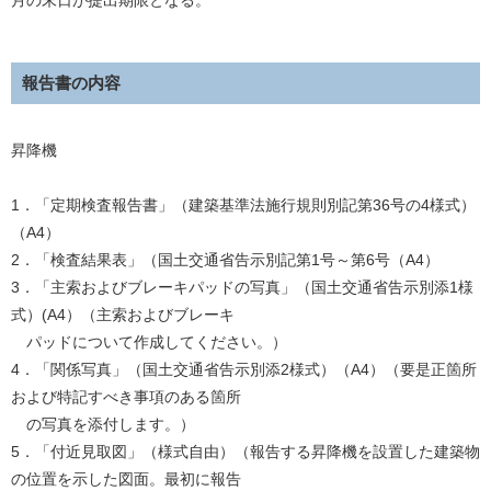
月の末日が提出期限となる。
報告書の内容
昇降機
1．「定期検査報告書」（建築基準法施行規則別記第36号の4様式）
（A4）
2．「検査結果表」（国土交通省告示別記第1号～第6号（A4）
3．「主索およびブレーキパッドの写真」（国土交通省告示別添1様
式）(A4）（主索およびブレーキ
パッドについて作成してください。）
4．「関係写真」（国土交通省告示別添2様式）（A4）（要是正箇所
および特記すべき事項のある箇所
の写真を添付します。）
5．「付近見取図」（様式自由）（報告する昇降機を設置した建築物
の位置を示した図面。最初に報告