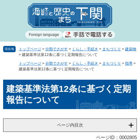
ペ
メ
ー
ニ
ジ
ュ
の
ー
先
を
Foreign language
頭
飛
で
ば
す
し
トップページ
>
分類でさがす
>
くらし・手続き
>
まちづくり
>
建築物
現在地
>
建築基準法第12条に基づく定期報告について
。
て
本
トップページ
>
分類でさがす
>
くらし・手続き
>
まちづくり
>
指導
>
文
建築基準法第12条に基づく定期報告について
へ
本
建築基準法第12条に基づく定期
文
報告について
ページ内目次
ページID：0002805