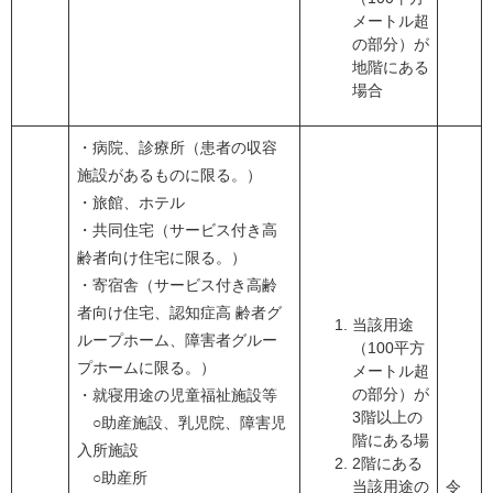
メートル超
の部分）が
地階にある
場合
・病院、診療所（患者の収容
施設があるものに限る。）
・旅館、ホテル
・共同住宅（サービス付き高
齢者向け住宅に限る。）
・寄宿舎（サービス付き高齢
者向け住宅、認知症高 齢者グ
当該用途
ループホーム、障害者グルー
（100平方
プホームに限る。）
メートル超
の部分）が
・就寝用途の児童福祉施設等
3階以上の
○助産施設、乳児院、障害児
階にある場
入所施設
2階にある
○助産所
当該用途の
令