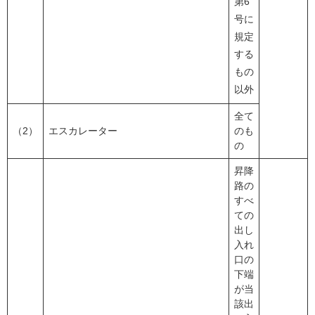
第6
号に
規定
する
もの
以外
全て
（2）
エスカレーター
のも
の
昇降
路の
すべ
ての
出し
入れ
口の
下端
が当
該出