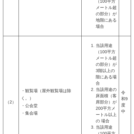
（100平方
メートル超
の部分）が
地階にある
場合
当該用途
（100平方
メートル超
の部分）が
3階以上の
階にある場
合
当該用途の
・観覧場（屋外観覧場は除
令
床面積（客
く。）
和9
（2）
席部分）が
度
・公会堂
200平方メ
中
・集会場
ートル以上
の 場合
当該用途
（100平方