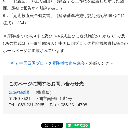
5．「配置図」（様式自由）（報告する工作物を設置した示した図
面。最初に報告する場合のみ。）
6．「定期検査報告概要書」（建築基準法施行規則別記第36号の11
様式）（A4）
※昇降機の1から4まで及び7の様式並びに遊戯施設の1から3まで及
び6の様式は（一般社団法人）中国四国ブロック昇降機検査協議会の
ホームページに掲載されています。
（一社）中国四国ブロック昇降機検査協議会
＜外部リンク＞
このページに関するお問い合わせ先
建築指導課
指導係
〒750-8521
下関市南部町1番1号
Tel：083-231-2065
Fax：083-231-4798