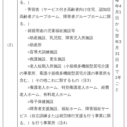
毎
る。）
年4
・寄宿舎（サービス付き高齢者向け住宅、認知症
月1
高齢者グループホーム、障害者グループホームに限
日
る。）
か
ら
・就寝用途の児童福祉施設等
翌
○助産施設、乳児院、障害児入所施設
年3
（2）
○助産所
月
○盲導犬訓練施設
31
○救護施設、更生施設
日
ま
○老人短期入所施設（小規模多機能型居宅介護
で
の事業所、看護小規模多機能型居宅介護の事業所を
1年
含む。）その他これに類するもの（注3）
ご
○養護老人ホーム、特別養護老人ホーム、経費
と
老人ホーム、有料老人ホーム
○母子保健施設
○障害者支援施設、福祉ホーム、障害福祉サー
ビス（自立訓練または就労移行支援を行う事業に限
る。）を行う事業所（注4）