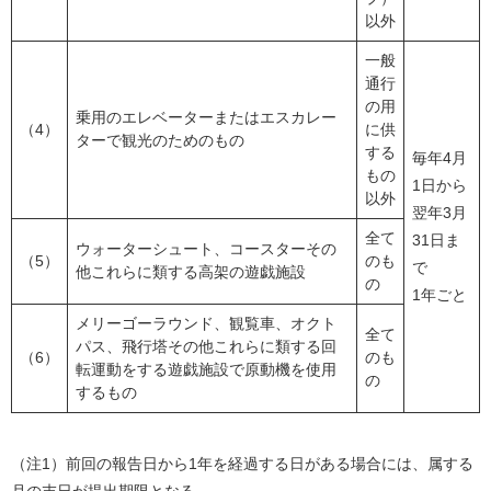
以外
一般
通行
の用
乗用のエレベーターまたはエスカレー
（4）
に供
ターで観光のためのもの
する
毎年4月
もの
1日から
以外
翌年3月
全て
31日ま
ウォーターシュート、コースターその
（5）
のも
で
他これらに類する高架の遊戯施設
の
1年ごと
メリーゴーラウンド、観覧車、オクト
全て
パス、飛行塔その他これらに類する回
（6）
のも
転運動をする遊戯施設で原動機を使用
の
するもの
（注1）前回の報告日から1年を経過する日がある場合には、属する