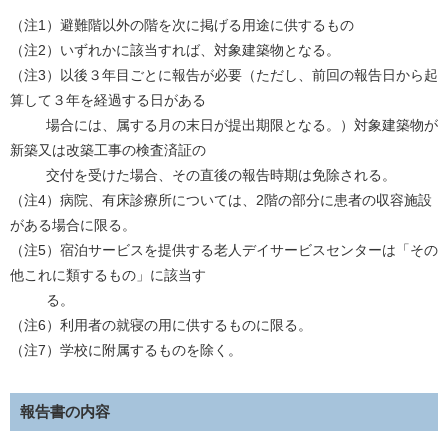
（注1）避難階以外の階を次に掲げる用途に供するもの
（注2）いずれかに該当すれば、対象建築物となる。
（注3）以後３年目ごとに報告が必要（ただし、前回の報告日から起
算して３年を経過する日がある
場合には、属する月の末日が提出期限となる。）対象建築物が
新築又は改築工事の検査済証の
交付を受けた場合、その直後の報告時期は免除される。
（注4）病院、有床診療所については、2階の部分に患者の収容施設
がある場合に限る。
（注5）宿泊サービスを提供する老人デイサービスセンターは「その
他これに類するもの」に該当す
る。
（注6）利用者の就寝の用に供するものに限る。
（注7）学校に附属するものを除く。
報告書の内容