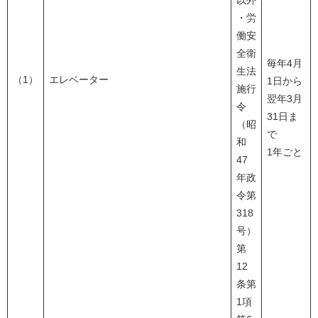
以外
・労
働安
全衛
毎年4月
生法
（1）
エレベーター
1日から
施行
翌年3月
令
31日ま
（昭
で
和
1年ごと
47
年政
令第
318
号）
第
12
条第
1項