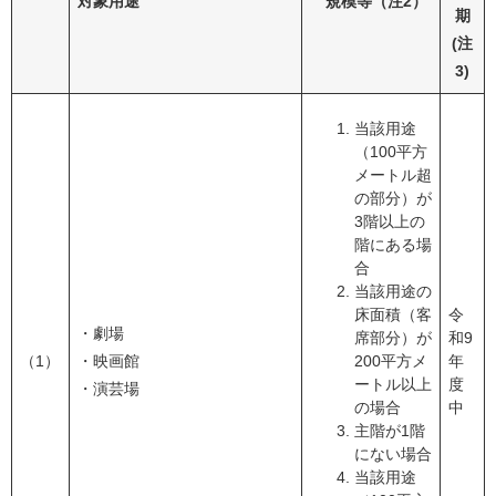
対象用途
規模等（注2）
期
(注
3)
当該用途
（100平方
メートル超
の部分）が
3階以上の
階にある場
合
当該用途の
床面積（客
令
・劇場
席部分）が
和9
（1）
・映画館
200平方メ
年
ートル以上
度
・演芸場
の場合
中
主階が1階
にない場合
当該用途