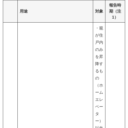
報告時
用途
対象
期（注
1）
・籠
が住
戸内
のみ
を昇
降す
るも
の
（ホ
ーム
エレ
ベー
タ
ー）