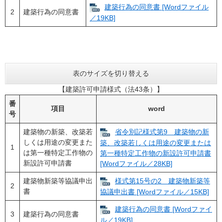
建築行為の同意書 [Wordファイル
2
建築行為の同意書
／19KB]
表のサイズを切り替える
【建築許可申請様式（法43条）】
番
項目
word
号
建築物の新築、改築若
省令別記様式第9 建築物の新
しくは用途の変更また
築、改築若しくは用途の変更または
1
は第一種特定工作物の
第一種特定工作物の新設許可申請書
新設許可申請書
[Wordファイル／28KB]
建築物新築等協議申出
様式第15号の2 建築物新築等
2
書
協議申出書 [Wordファイル／15KB]
建築行為の同意書 [Wordファイ
3
建築行為の同意書
ル／19KB]