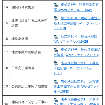
様式第7号 開発行為変更
14
開発行為変更届
届 [Wordファイル／15KB]
様式第10号 建築（建設）
建築（建設）着工承認申
15
着工承認申請書 [Wordファイル
請書
／19KB]
様式第16号 地位承継届
16
地位承継届
[Wordファイル／19KB]
様式第17号 地位承継承認
17
地位承継承認申請書
申請書 [Wordファイル／19KB]
省令別記様式第4 工事完
18
工事完了届出書
了届出書 [Wordファイル／
19KB]
省令別記様式第5 公共施
19
公共施設工事完了届出書
設工事完了届出書 [Wordファイ
ル／19KB]
省令別記様式第8 開発行
開発行為に関する工事の
20
為に関する工事の廃止の届出書