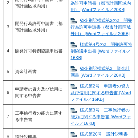
2
為許可申請書（都市計画区域内
市計画区域内用）
用） [Wordファイル／20KB]
省令別記様式第2の2 開発
開発行為許可申請書（都
3
行為許可申請書（都市計画区域
市計画区域外用）
外用） [Wordファイル／20KB]
様式第4号の2 開発許可特
4
開発許可特例協議申出書
例協議申出書 [Wordファイル／
16KB]
省令別記様式第3 資金計
5
資金計画書
画書 [Wordファイル／20KB]
様式第2号 申請者の資力
申請者の資力及び信用に
6
及び信用に関する申告書 [Word
関する申告書
ファイル／16KB]
様式第3号 工事施行者の
工事施行者の能力に関す
7
能力に関する申告書 [Wordファ
る申告書
イル／16KB]
様式第26号 設計説明書
8
設計説明書