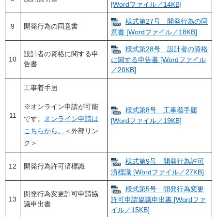
[Wordファイル／14KB]
様式第27号 開発行為の同
9
開発行為の同意書
意書 [Wordファイル／18KB]
様式第28号 設計者の資格
設計者の資格に関する申
10
に関する申告書 [Wordファイル
告書
／20KB]
工事着手届
※オンライン申請が可能
様式第8号 工事着手届
11
です。
オンライン申請は
[Wordファイル／19KB]
こちらから。
＜外部リン
ク＞
様式第9号 開発行為許可
12
開発行為許可済標識
済標識 [Wordファイル／27KB]
様式第5号 開発行為変更
開発行為変更許可申請協
13
許可申請協議申出書 [Wordファ
議申出書
イル／15KB]