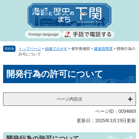
ペ
メ
ー
ニ
ジ
ュ
の
ー
先
を
Foreign language
頭
飛
で
ば
す
し
トップページ
>
組織でさがす
>
都市整備部
>
建築指導課
>
開発行為の
現在地
許可について
。
て
本
本
文
開発行為の許可について
文
へ
ページ内目次
ページID：0094669
更新日：2025年3月19日更新
開発行為の許可について