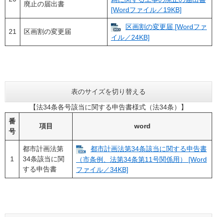
廃止の届出書
[Wordファイル／19KB]
区画割の変更届 [Wordファ
21
区画割の変更届
イル／24KB]
表のサイズを切り替える
【法34条各号該当に関する申告書様式（法34条）】
番
項目
word
号
都市計画法第
都市計画法第34条該当に関する申告書
1
34条該当に関
（市条例、法第34条第11号関係用） [Word
する申告書
ファイル／34KB]