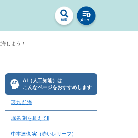
航海しよう！
AI（人工知能）は
こんなページをおすすめします
瑛九 航海
堀晃 刻を超えてII
中本達也 実（赤いレリーフ）