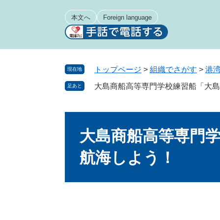
ペ
メ
ー
ニ
本文へ
Foreign language
ジ
ュ
の
ー
先
を
頭
飛
トップページ
>
組織でさがす
>
港
現在地
で
ば
大島商船高等専門学校練習船「大島
足あと
す
し
。
て
本
本
文
文
大島商船高等専門
へ
航海しよう！