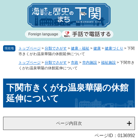
ペ
メ
ー
ニ
ジ
ュ
の
ー
先
を
Foreign language
頭
飛
で
ば
す
し
トップページ
>
分類でさがす
>
健康・福祉
>
健康
>
健康づくり
>
下関
現在地
市きくがわ温泉華陽の休館延伸について
。
て
本
トップページ
>
分類でさがす
>
市政
>
市内施設
>
福祉施設
>
下関市き
文
くがわ温泉華陽の休館延伸について
へ
本
下関市きくがわ温泉華陽の休館
文
延伸について
ページ内目次
ページID：0136992