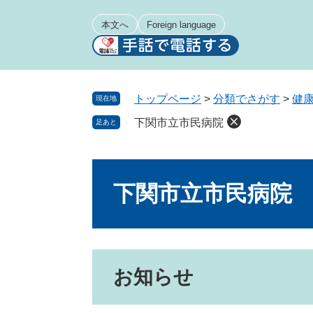
ペ
メ
ー
ニ
本文へ
Foreign language
ジ
ュ
の
ー
先
を
頭
飛
トップページ
>
分類でさがす
>
健
現在地
で
ば
下関市立市民病院
足あと
す
し
。
て
本
本
文
文
下関市立市民病院
へ
お知らせ