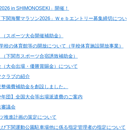
 2026 in SHIMONOSEKI」開催！
下関海響マラソン2026」Ｗｅｂエントリー募集締切につい
！（スポーツ大会開催補助金）
中学校の体育館等の開放について（学校体育施設開放事業）
！（下関市スポーツ合宿誘致補助金）
金（大会出場・優勝賞賜金）について
ツクラブの紹介
設整備費補助金を創設しました。
少年団】全国大会等出場派遣費のご案内
進審議会
ーツ推進計画の策定について
及び下関運動公園駐車場他に係る指定管理者の指定について