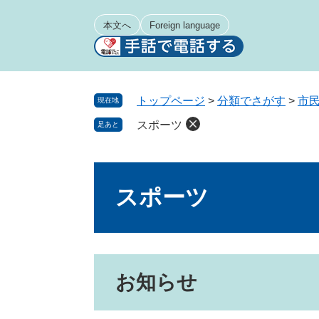
ペ
メ
ー
ニ
本文へ
Foreign language
ジ
ュ
の
ー
先
を
頭
飛
トップページ
>
分類でさがす
>
市
現在地
で
ば
スポーツ
足あと
す
し
。
て
本
本
文
文
スポーツ
へ
お知らせ