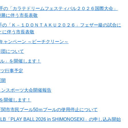
選手の「カラテドリームフェスティバル２０２６国際大会」
優勝に伴う市長表敬
選手の「Ｋ－１ＤＯＮＴＡＫＵ２０２６」フェザー級の試合に
とに伴う市長表敬
キャンペーン ～ビーチクリーン～
年団について
アル」を開催します！
ーツ行事予定
展開
ョンスポーツ大会開催報告
」を開催します！
関市市民プール50ｍプールの使用停止について
PLAY BALL 2026 in SHIMONOSEKI」の申し込み開始