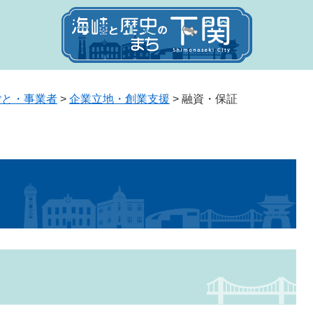
ごと・事業者
>
企業立地・創業支援
>
融資・保証