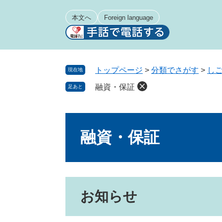
ペ
メ
ー
ニ
本文へ
Foreign language
ジ
ュ
の
ー
先
を
頭
飛
トップページ
>
分類でさがす
>
し
現在地
で
ば
融資・保証
足あと
す
し
。
て
本
本
文
文
融資・保証
へ
お知らせ