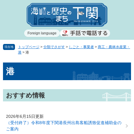
ペ
メ
ー
ニ
ジ
ュ
の
ー
先
を
Foreign language
頭
飛
で
ば
す
し
トップページ
>
分類でさがす
>
しごと・事業者
>
商工・農林水産業・
現在地
港
>
港
。
て
本
本
文
港
文
へ
おすすめ情報
2026年6月15日更新
（受付終了）令和8年度下関港長州出島客船誘致促進補助金の
ご案内