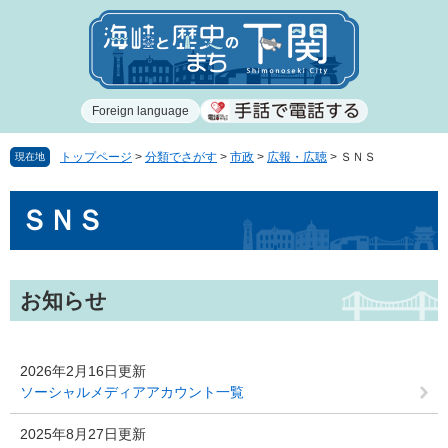
ペ
メ
ー
ニ
ジ
ュ
の
ー
先
を
Foreign language
頭
飛
で
ば
す
し
トップページ
>
分類でさがす
>
市政
>
広報・広聴
>
ＳＮＳ
現在地
。
て
本
本
ＳＮＳ
文
文
へ
お知らせ
2026年2月16日更新
ソーシャルメディアアカウント一覧
2025年8月27日更新