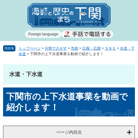
ペ
メ
ー
ニ
ジ
ュ
の
ー
先
を
Foreign language
頭
飛
で
ば
す
し
トップページ
>
分類でさがす
>
市政
>
広報・広聴
>
ＳＮＳ
>
水道・下
現在地
水道
>
下関市の上下水道事業を動画で紹介します！
。
て
本
文
水道・下水道
へ
本
下関市の上下水道事業を動画で
文
紹介します！
ページ内目次