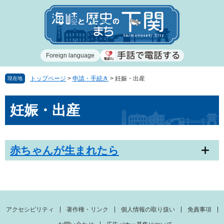
ペ
メ
ー
ニ
ジ
ュ
の
ー
先
を
Foreign language
頭
飛
で
ば
す
し
トップページ
>
申請・手続き
>
妊娠・出産
現在地
。
て
本
本
妊娠・出産
文
文
へ
赤ちゃんが生まれたら
アクセシビリティ
著作権・リンク
個人情報の取り扱い
免責事項