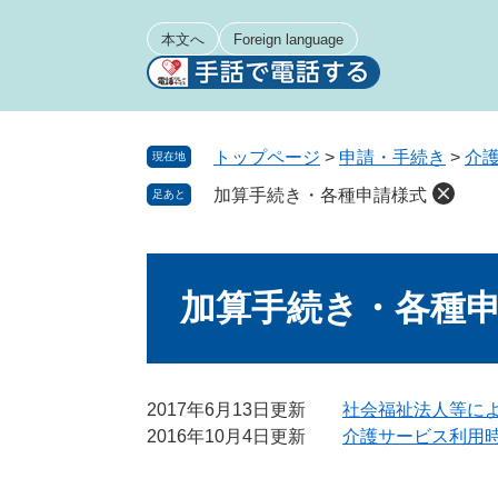
ペ
メ
ー
ニ
本文へ
Foreign language
ジ
ュ
の
ー
先
を
頭
飛
トップページ
>
申請・手続き
>
介
現在地
で
ば
加算手続き・各種申請様式
足あと
す
し
。
て
本
本
文
文
加算手続き・各種
へ
2017年6月13日更新
社会福祉法人等に
2016年10月4日更新
介護サービス利用