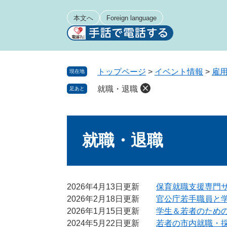
ペ
メ
ー
ニ
本文へ
Foreign language
ジ
ュ
の
ー
先
を
頭
飛
トップページ
>
イベント情報
>
雇
現在地
で
ば
就職・退職
足あと
す
し
。
て
本
本
文
文
就職・退職
へ
2026年4月13日更新
保育就職支援専門
2026年2月18日更新
官公庁若手職員と
2026年1月15日更新
学生＆若者のため
2024年5月22日更新
若者の市内就職・