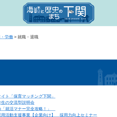
用・労働
>
就職・退職
サイト「保育マッチング下関」
学生の交流型説明会
の「就活マナー完全攻略！」
採用活動支援事業【企業向け】 採用力向上セミナー