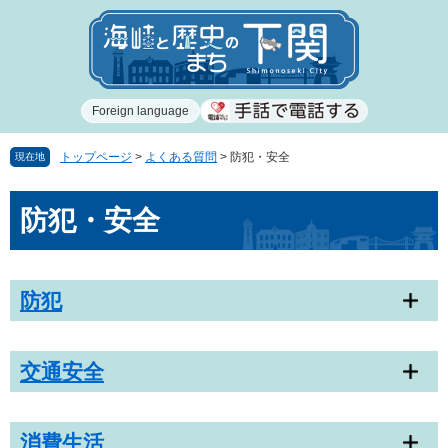
ペ
メ
ー
ニ
ジ
ュ
の
ー
先
を
Foreign language
頭
飛
で
ば
す
し
トップページ
>
よくある質問
>
防犯・安全
現在地
。
て
本
本
防犯・安全
文
文
へ
防犯
交通安全
消費生活