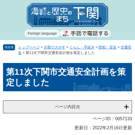
ペ
メ
ー
ニ
ジ
ュ
の
ー
先
を
Foreign language
頭
飛
で
ば
す
し
トップページ
>
分類でさがす
>
くらし・手続き
>
防犯・安全
>
交通安
現在地
全
>
第11次下関市交通安全計画を策定しました
。
て
本
本
文
第11次下関市交通安全計画を策
文
へ
定しました
ページ内目次
ページID：0057133
更新日：2022年2月16日更新