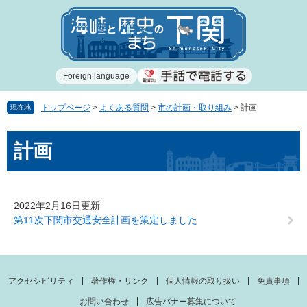
ペ
メ
ー
ニ
ジ
ュ
の
ー
先
を
Foreign language
頭
飛
で
ば
す
し
トップページ
>
よくある質問
>
市の計画・取り組み
>
計画
現在地
。
て
本
本
計画
文
文
へ
2022年2月16日更新
第11次下関市交通安全計画を策定しました
アクセシビリティ
著作権・リンク
個人情報の取り扱い
免責事項
お問い合わせ
広告バナー募集について