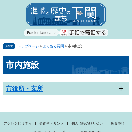
ペ
メ
ー
ニ
ジ
ュ
の
ー
先
を
Foreign language
頭
飛
で
ば
す
し
トップページ
>
よくある質問
>
市内施設
現在地
。
て
本
本
市内施設
文
文
へ
市役所・支所
アクセシビリティ
著作権・リンク
個人情報の取り扱い
免責事項