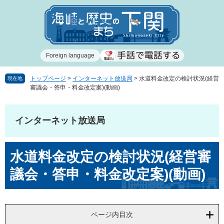
ペ
メ
ー
ニ
ジ
ュ
の
ー
先
を
Foreign language
頭
飛
で
ば
す
し
トップページ
>
インターネット放送局
>
水道料金改定の検討状況(経営
現在地
審議会・答申・料金改定案)(動画)
。
て
本
文
インターネット放送局
へ
本
水道料金改定の検討状況(経営審
文
議会・答申・料金改定案)(動画)
ページ内目次