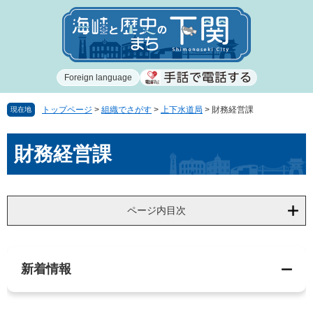
ペ
メ
ー
ニ
ジ
ュ
の
ー
先
を
Foreign language
頭
飛
で
ば
す
し
トップページ
>
組織でさがす
>
上下水道局
>
財務経営課
現在地
。
て
本
本
財務経営課
文
文
へ
ページ内目次
新着情報