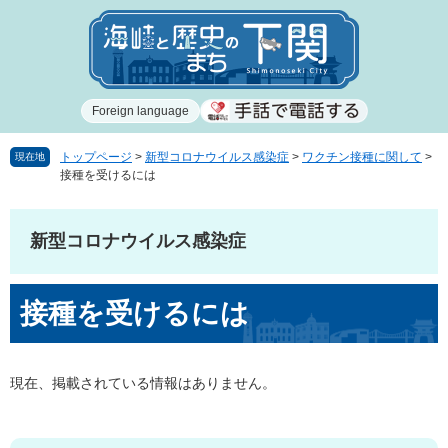
ペ
メ
ー
ニ
ジ
ュ
の
ー
先
を
Foreign language
頭
飛
で
ば
す
し
トップページ
>
新型コロナウイルス感染症
>
ワクチン接種に関して
>
現在地
接種を受けるには
。
て
本
文
新型コロナウイルス感染症
へ
本
接種を受けるには
文
現在、掲載されている情報はありません。