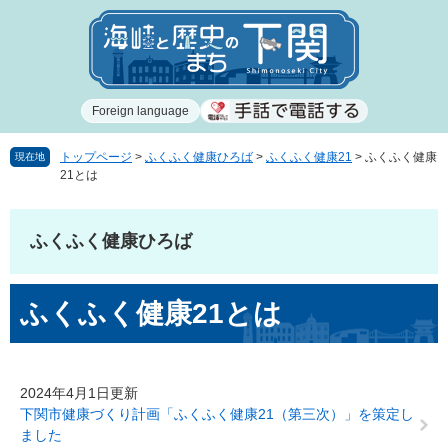
ペ
メ
ー
ニ
ジ
ュ
の
ー
先
を
Foreign language
頭
飛
で
ば
す
し
トップページ
>
ふくふく健康ひろば
>
ふくふく健康21
>
ふくふく健康
現在地
21とは
。
て
本
文
ふくふく健康ひろば
へ
本
ふくふく健康21とは
文
2024年4月1日更新
下関市健康づくり計画「ふくふく健康21（第三次）」を策定し
ました