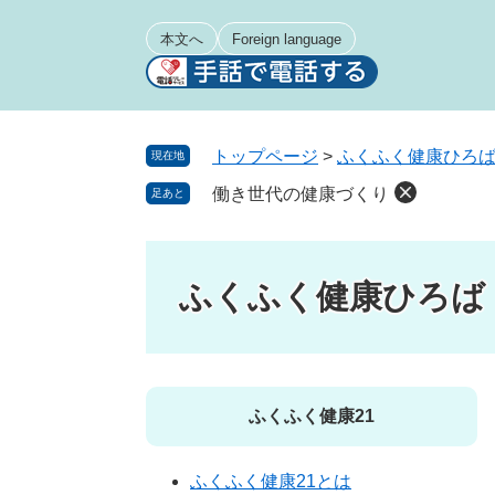
ペ
メ
ー
ニ
本文へ
Foreign language
ジ
ュ
の
ー
先
を
頭
飛
トップページ
>
ふくふく健康ひろ
現在地
で
ば
働き世代の健康づくり
足あと
す
し
。
て
本
文
ふくふく健康ひろば
へ
ふくふく健康21
ふくふく健康21とは