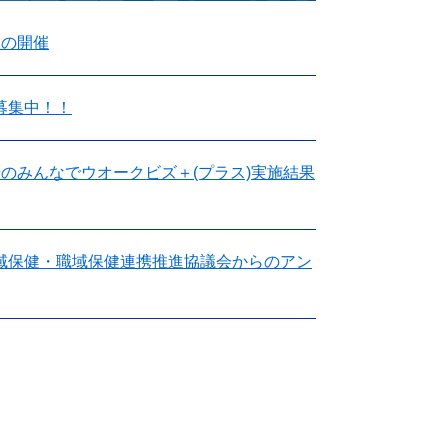
室の開催
募集中！！
のみんなでウオークビズ＋(プラス)実施結果
域保健・職域保健連携推進協議会からのアン