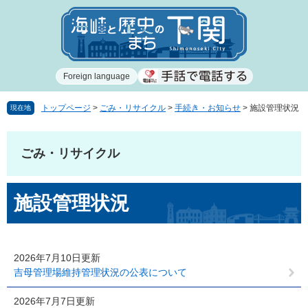
ペ
メ
ー
ニ
ジ
ュ
の
ー
先
を
Foreign language
頭
飛
で
ば
す
し
トップページ
>
ごみ・リサイクル
>
手続き・お知らせ
>
施設管理状況
現在地
。
て
本
文
ごみ・リサイクル
へ
本
施設管理状況
文
2026年7月10日更新
吉母管理場維持管理状況の公表について
2026年7月7日更新