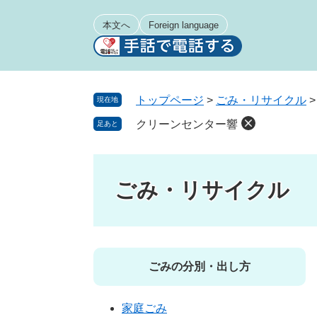
ペ
メ
ー
ニ
本文へ
Foreign language
ジ
ュ
の
ー
先
を
頭
飛
トップページ
>
ごみ・リサイクル
現在地
で
ば
クリーンセンター響
足あと
す
し
。
て
本
文
ごみ・リサイクル
へ
ごみの分別・出し方
家庭ごみ