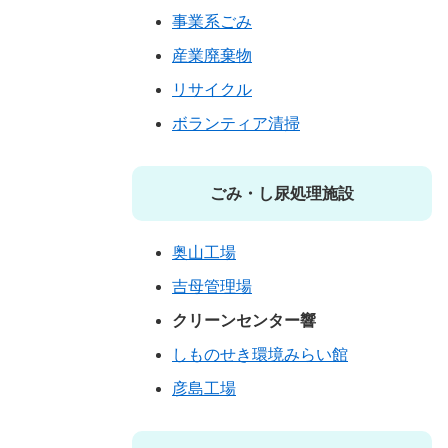
事業系ごみ
産業廃棄物
リサイクル
ボランティア清掃
ごみ・し尿処理施設
奥山工場
吉母管理場
クリーンセンター響
しものせき環境みらい館
彦島工場