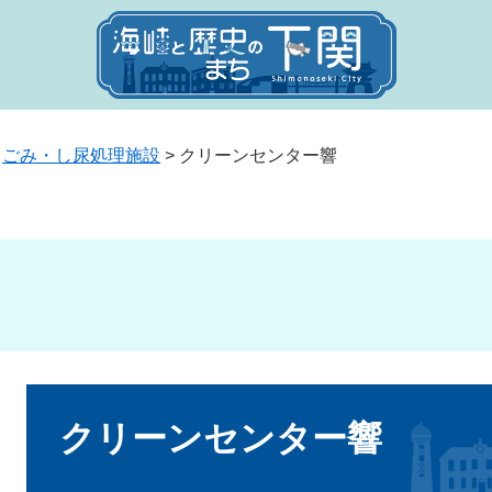
>
ごみ・し尿処理施設
>
クリーンセンター響
本
文
クリーンセンター響