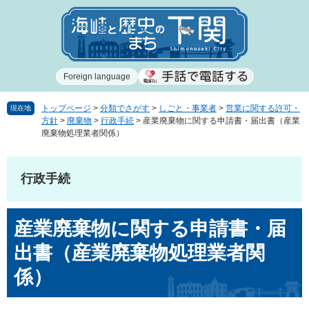
ペ
メ
ー
ニ
ジ
ュ
の
ー
先
を
Foreign language
頭
飛
で
ば
す
し
トップページ
>
分類でさがす
>
しごと・事業者
>
営業に関する許可・
現在地
方針
>
廃棄物
>
行政手続
>
産業廃棄物に関する申請書・届出書（産業
。
て
廃棄物処理業者関係）
本
文
へ
行政手続
本
産業廃棄物に関する申請書・届
文
出書（産業廃棄物処理業者関
係）