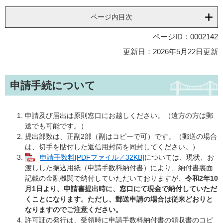
ページ内目次
ページID：0002142
更新日：2026年5月22日更新
申請手続について
申請及び届出は原則窓口にお越しください。（遠方の方は郵
送でも可能です。）
提出部数は、正副2部（副はコピーで可）です。（郵送の場合
は、切手を貼付した返信用封筒を同封してください。）
申請手数料[PDFファイル／32KB]
については、現状、お
渡しした振込用紙（申請手数料納付書）により、納付書裏面
記載の金融機関で納付していただいておりますが、
令和2年10
月1日より、申請書提出時に、窓口にて現金で納付していただ
くことになります。ただし、郵送申請の場合は従来どおりと
なりますのでご注意ください。
許可証の発行は、受領時に申請手数料納付書の領収書のコピ