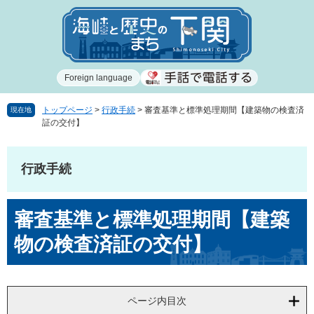
ペ
メ
ー
ニ
ジ
ュ
の
ー
先
を
Foreign language
頭
飛
で
ば
す
し
トップページ
>
行政手続
>
審査基準と標準処理期間【建築物の検査済
現在地
証の交付】
。
て
本
文
行政手続
へ
本
審査基準と標準処理期間【建築
文
物の検査済証の交付】
ページ内目次