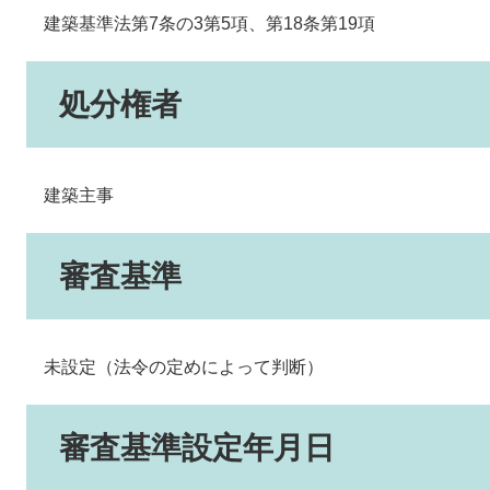
建築基準法第7条の3第5項、第18条第19項
処分権者
建築主事
審査基準
未設定（法令の定めによって判断）
審査基準設定年月日