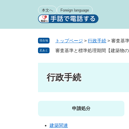
ペ
メ
ー
ニ
本文へ
Foreign language
ジ
ュ
の
ー
先
を
頭
飛
トップページ
>
行政手続
>
審査基
現在地
で
ば
審査基準と標準処理期間【建築物の
足あと
す
し
。
て
本
文
行政手続
へ
申請処分
建築関連