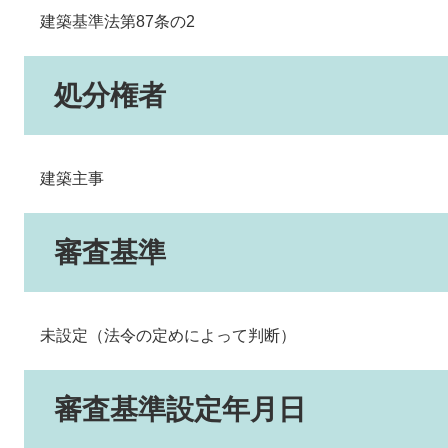
建築基準法第87条の2
処分権者
建築主事
審査基準
未設定（法令の定めによって判断）
審査基準設定年月日