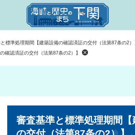
と標準処理期間【建築設備の確認済証の交付（法第87条の2）
の確認済証の交付（法第87条の2）】
本
文
審査基準と標準処理期間【
の交付（法第87条の2）】