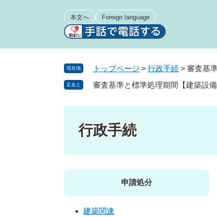
ペ
メ
ー
ニ
本文へ
Foreign language
ジ
ュ
の
ー
先
を
頭
飛
トップページ
>
行政手続
>
審査基準
現在地
で
ば
審査基準と標準処理期間【建築設備
足あと
す
し
。
て
本
文
行政手続
へ
申請処分
建築関連