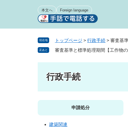
ペ
メ
ー
ニ
本文へ
Foreign language
ジ
ュ
の
ー
先
を
頭
飛
トップページ
>
行政手続
>
審査基準
現在地
で
ば
審査基準と標準処理期間【工作物の
足あと
す
し
。
て
本
文
行政手続
へ
申請処分
建築関連