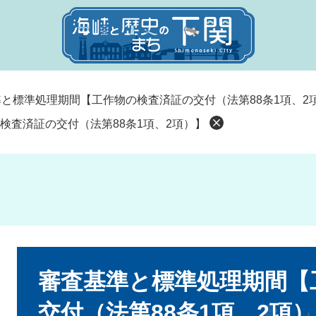
と標準処理期間【工作物の検査済証の交付（法第88条1項、2
検査済証の交付（法第88条1項、2項）】
本
文
審査基準と標準処理期間【
交付（法第88条1項、2項