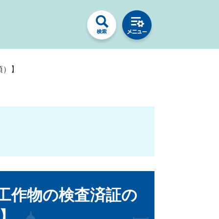
項）】
工作物の検査済証の
）】