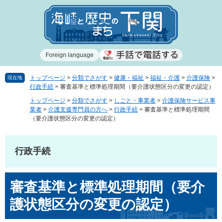
ペ
メ
ー
ニ
ジ
ュ
の
ー
先
を
Foreign language
頭
飛
で
ば
す
し
トップページ
>
分類でさがす
>
健康・福祉
>
福祉・介護
>
介護保険
>
現在地
行政手続
>
審査基準と標準処理期間（要介護状態区分の変更の認定）
。
て
本
トップページ
>
分類でさがす
>
しごと・事業者
>
介護保険サービス事
文
業者
>
介護支援専門員の方へ
>
行政手続
>
審査基準と標準処理期間
（要介護状態区分の変更の認定）
へ
行政手続
本
審査基準と標準処理期間（要介
文
護状態区分の変更の認定）