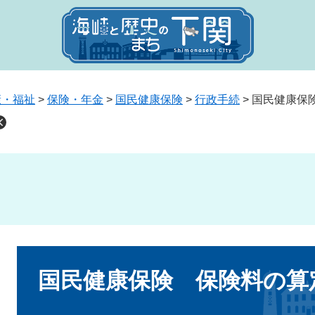
康・福祉
>
保険・年金
>
国民健康保険
>
行政手続
>
国民健康保
本
文
国民健康保険 保険料の算