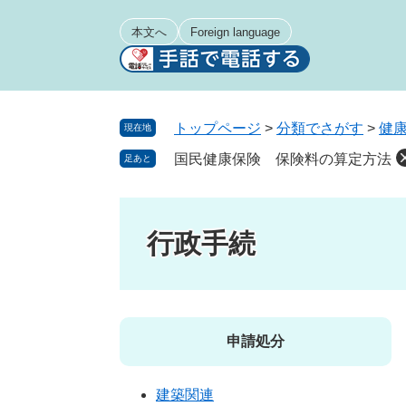
ペ
メ
ー
ニ
本文へ
Foreign language
ジ
ュ
の
ー
先
を
頭
飛
トップページ
>
分類でさがす
>
健
現在地
で
ば
国民健康保険 保険料の算定方法
足あと
す
し
。
て
本
文
行政手続
へ
申請処分
建築関連