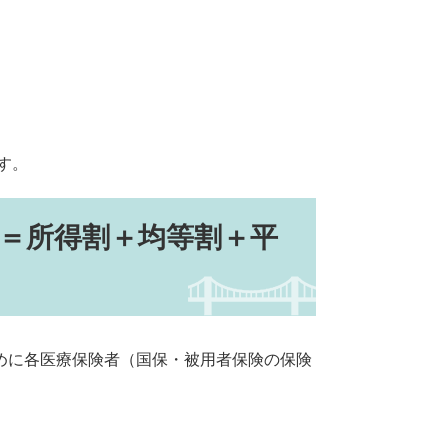
す。
＝所得割＋均等割＋平
めに各医療保険者（国保・被用者保険の保険