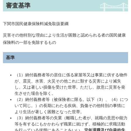
審査基準
下関市国民健康保険料減免取扱要綱
災害その他特別な理由により生活が困難と認められる者の国民健康
保険料の一部を免除するもの
基準
（1）納付義務者等の居住に係る家屋等又は事業に供する物件
が、震災、水害、火災その他これに類する災害により滅失
し、又は著しい損傷を受けた世帯。ただし、故意に災害を発
生させた場合を除く。
（2）納付義務者等（被保険者に限る。以下（3）、（4）につ
いて同じ。）の長期にわたる疾病、負傷その他特別の事情に
より生活が著しく困難となった世帯。
（3）納付義務者等の失業（離職した者が、就職の意思や能力
等を有するにもかかわらず職業に就けず、積極的に求職活動
を行っている状態にあることをいい、
定年退職及び自発的失