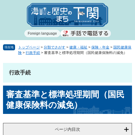
ペ
メ
ー
ニ
ジ
ュ
の
ー
先
を
Foreign language
頭
飛
で
ば
す
し
トップページ
>
分類でさがす
>
健康・福祉
>
保険・年金
>
国民健康保
現在地
険
>
行政手続
>
審査基準と標準処理期間（国民健康保険料の減免）
。
て
本
文
行政手続
へ
本
審査基準と標準処理期間（国民
文
健康保険料の減免）
ページ内目次