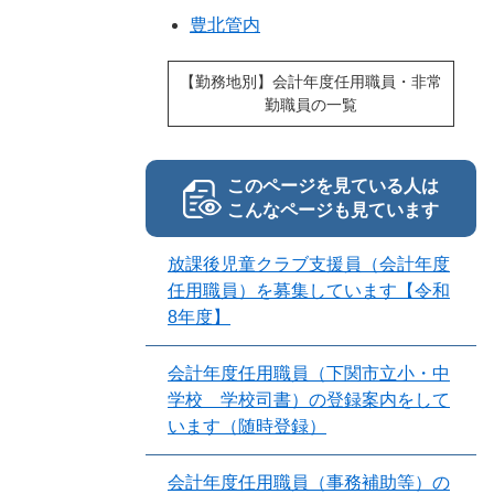
豊北管内
【勤務地別】会計年度任用職員・非常
勤職員の一覧
このページを見ている人は
こんなページも見ています
放課後児童クラブ支援員（会計年度
任用職員）を募集しています【令和
8年度】
会計年度任用職員（下関市立小・中
学校 学校司書）の登録案内をして
います（随時登録）
会計年度任用職員（事務補助等）の