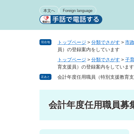
ペ
メ
ー
ニ
本文へ
Foreign language
ジ
ュ
の
ー
先
を
頭
飛
トップページ
>
分類でさがす
>
市
現在地
で
ば
員）の登録案内をしています
す
し
トップページ
>
分類でさがす
>
子
。
て
育支援員）の登録案内をしています
本
文
会計年度任用職員（特別支援教育支
足あと
へ
会計年度任用職員募