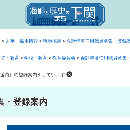
政
>
人事・採用情報
>
職員採用
>
会計年度任用職員募集・登録
育て・教育
>
学校・教育
>
教育委員会
>
会計年度任用職員募集
援員）の登録案内をしています
集・登録案内
本