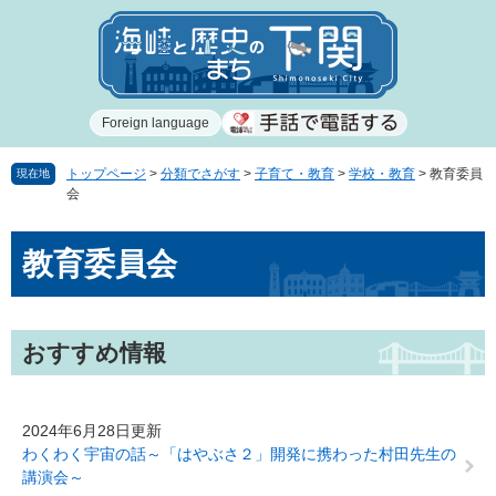
ペ
メ
ー
ニ
ジ
ュ
の
ー
先
を
Foreign language
頭
飛
で
ば
す
し
トップページ
>
分類でさがす
>
子育て・教育
>
学校・教育
>
教育委員
現在地
会
。
て
本
本
文
教育委員会
文
へ
おすすめ情報
2024年6月28日更新
わくわく宇宙の話～「はやぶさ２」開発に携わった村田先生の
講演会～