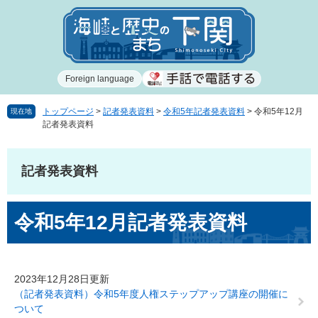
ペ
メ
ー
ニ
ジ
ュ
の
ー
先
を
Foreign language
頭
飛
で
ば
す
し
トップページ
>
記者発表資料
>
令和5年記者発表資料
>
令和5年12月
現在地
記者発表資料
。
て
本
文
記者発表資料
へ
本
令和5年12月記者発表資料
文
2023年12月28日更新
（記者発表資料）令和5年度人権ステップアップ講座の開催に
ついて