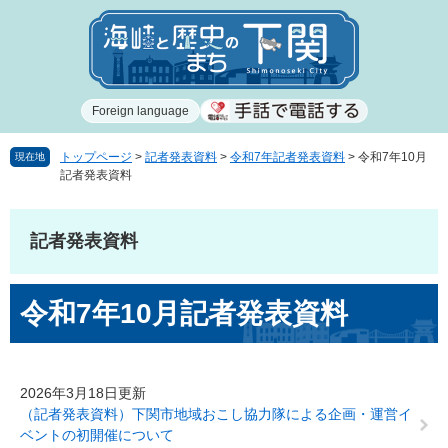
ペ
メ
ー
ニ
ジ
ュ
の
ー
先
を
Foreign language
頭
飛
で
ば
す
し
トップページ
>
記者発表資料
>
令和7年記者発表資料
>
令和7年10月
現在地
記者発表資料
。
て
本
文
記者発表資料
へ
本
令和7年10月記者発表資料
文
2026年3月18日更新
（記者発表資料）下関市地域おこし協力隊による企画・運営イ
ベントの初開催について