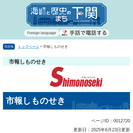
ペ
メ
ー
ニ
ジ
ュ
の
ー
先
を
Foreign language
頭
飛
で
ば
す
し
トップページ
>
市報しものせき
現在地
。
て
本
市報しものせき
文
へ
本
市報しものせき
文
ページID：0012720
更新日：2025年6月23日更新