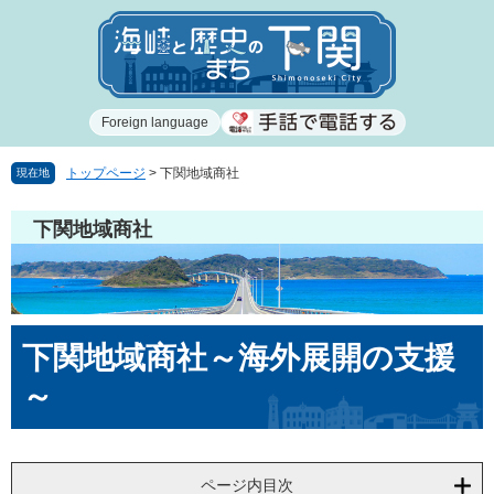
ペ
メ
ー
ニ
ジ
ュ
の
ー
先
を
Foreign language
頭
飛
で
ば
す
し
トップページ
>
下関地域商社
現在地
。
て
本
下関地域商社
文
へ
本
下関地域商社～海外展開の支援
文
～
ページ内目次