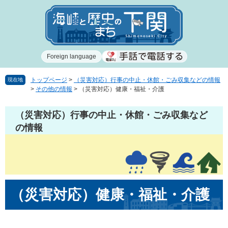
ペ
メ
ー
ニ
ジ
ュ
の
ー
先
を
Foreign language
頭
飛
で
ば
す
し
トップページ
>
（災害対応）行事の中止・休館・ごみ収集などの情報
現在地
>
その他の情報
>
（災害対応）健康・福祉・介護
。
て
本
文
（災害対応）行事の中止・休館・ごみ収集など
へ
の情報
本
（災害対応）健康・福祉・介護
文