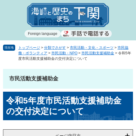
ペ
メ
ー
ニ
ジ
ュ
の
ー
先
を
Foreign language
頭
飛
で
ば
す
し
トップページ
>
分類でさがす
>
市民活動・文化・スポーツ
>
市民協
現在地
働・ボランティア
>
市民活動・NPO
>
市民活動支援補助金
>
令和5年
。
て
度市民活動支援補助金の交付決定について
本
文
へ
市民活動支援補助金
本
令和5年度市民活動支援補助金
文
の交付決定について
ページ内目次