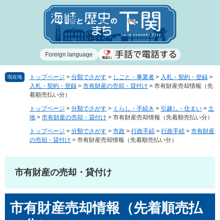
ペ
メ
ー
ニ
ジ
ュ
の
ー
先
を
Foreign language
頭
飛
で
ば
す
し
トップページ
>
分類でさがす
>
しごと・事業者
>
入札・契約・登録
>
現在地
入札・契約・登録
>
市有財産の売却・貸付け
>
市有財産売却情報（先
。
て
着順売払い分）
本
文
トップページ
>
分類でさがす
>
くらし・手続き
>
引越し・住まい
>
土
地
>
市有財産の売却・貸付け
>
市有財産売却情報（先着順売払い分）
へ
トップページ
>
分類でさがす
>
市政
>
行政手続
>
行政手続
>
市有財産
の売却・貸付け
>
市有財産売却情報（先着順売払い分）
市有財産の売却・貸付け
本
市有財産売却情報（先着順売払
文