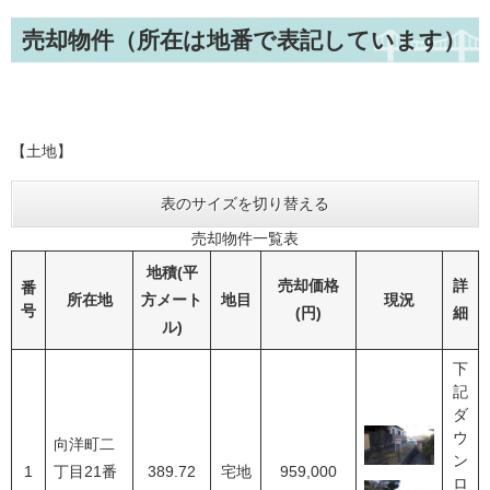
売却物件（所在は地番で表記しています）
【土地】
表のサイズを切り替える
売却物件一覧表
地積(平
売却価格
詳
番
所在地
方メート
地目
現況
号
(円)
細
ル)
下
記
ダ
ウ
向洋町二
ン
1
丁目21番
389.72
宅地
959,000
ロ