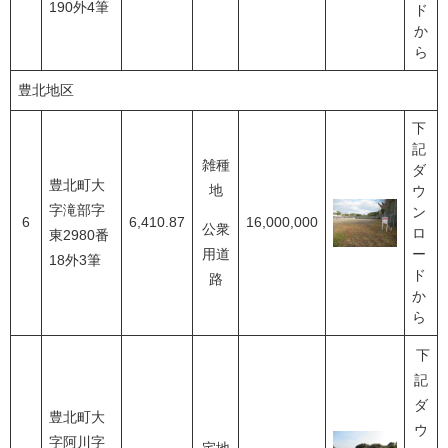
190外4筆
ド
か
ら
豊北地区
下
記
雑種
ダ
豊北町大
地
ウ
字滝部字
ン
6
6,410.87
16,000,000
公衆
ロ
東2980番
用道
ー
18外3筆
ド
路
か
ら
下
記
ダ
豊北町大
ウ
字阿川字