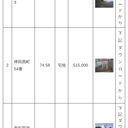
3
ー
ド
か
ら
下
記
ダ
ウ
稗田西町
ン
2
74.58
宅地
515,000
54番
ロ
ー
ド
か
ら
下
記
ダ
ウ