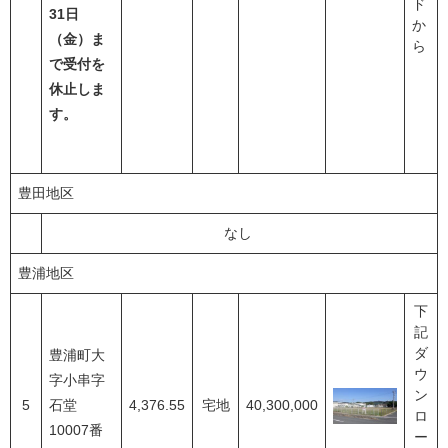
ド
31日
か
（金）ま
ら
で受付を
休止しま
す。
豊田地区
なし
豊浦地区
下
記
ダ
豊浦町大
ウ
字小串字
ン
5
石堂
4,376.55
宅地
40,300,000
ロ
10007番
ー