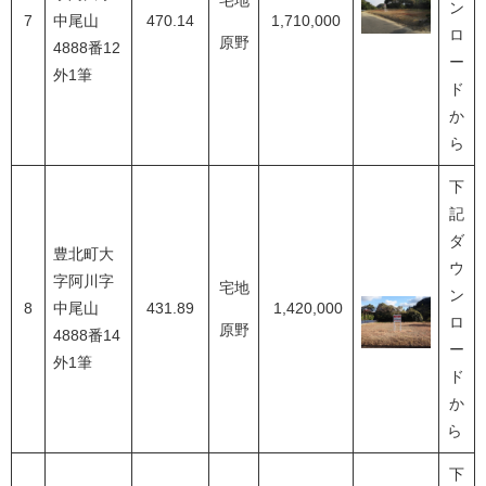
宅地
ン
7
中尾山
470.14
1,710,000
ロ
原野
4888番12
ー
外1筆
ド
か
ら
下
記
ダ
豊北町大
ウ
字阿川字
宅地
ン
8
中尾山
431.89
1,420,000
ロ
原野
4888番14
ー
外1筆
ド
か
ら
下