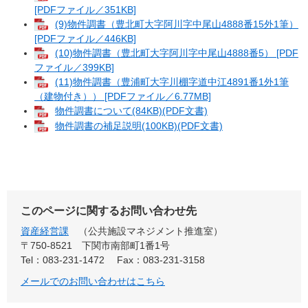
[PDFファイル／351KB]
(9)物件調書（豊北町大字阿川字中尾山4888番15外1筆）
[PDFファイル／446KB]
(10)物件調書（豊北町大字阿川字中尾山4888番5） [PDF
ファイル／399KB]
(11)物件調書（豊浦町大字川棚字道中江4891番1外1筆
（建物付き）） [PDFファイル／6.77MB]
物件調書について(84KB)(PDF文書)
物件調書の補足説明(100KB)(PDF文書)
このページに関するお問い合わせ先
資産経営課
公共施設マネジメント推進室
〒750-8521
下関市南部町1番1号
Tel：083-231-1472
Fax：083-231-3158
メールでのお問い合わせはこちら