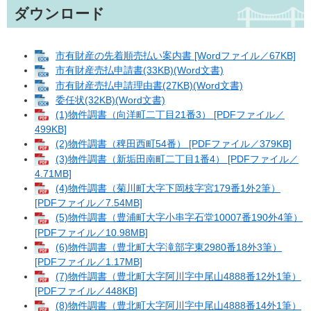
ダウンロード
市有財産の先着順売払い案内書 [Wordファイル／67KB]
市有財産売払申請書(33KB)(Word文書)
市有財産売払申請理由書(27KB)(Word文書)
委任状(32KB)(Word文書)
(1)物件調書（向洋町二丁目21番3） [PDFファイル／
499KB]
(2)物件調書（稗田西町54番） [PDFファイル／379KB]
(3)物件調書（新垢田南町二丁目1番4） [PDFファイル／
4.71MB]
(4)物件調書（菊川町大字下岡枝字宮179番1外2筆）
[PDFファイル／7.54MB]
(5)物件調書（豊浦町大字小串字石堂10007番190外4筆）
[PDFファイル／10.98MB]
(6)物件調書（豊北町大字滝部字東2980番18外3筆）
[PDFファイル／1.17MB]
(7)物件調書（豊北町大字阿川字中尾山4888番12外1筆）
[PDFファイル／448KB]
(8)物件調書（豊北町大字阿川字中尾山4888番14外1筆）