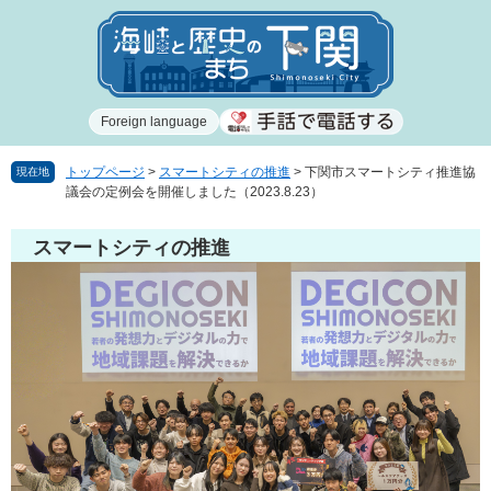
ペ
メ
ー
ニ
ジ
ュ
の
ー
先
を
Foreign language
頭
飛
で
ば
す
し
トップページ
>
スマートシティの推進
>
下関市スマートシティ推進協
現在地
議会の定例会を開催しました（2023.8.23）
。
て
本
文
スマートシティの推進
へ